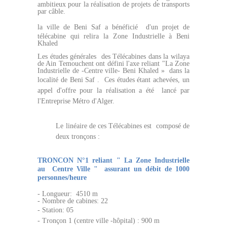
ambitieux pour la réalisation de projets de transports
par câble.
bénéficié
la ville de Beni Saf a
d'un projet de
télécabine qui relira la Zone Industrielle à Beni
Khaled
Les études générales des Télécabines
dans la wilaya
de Ain Temouchent ont défini l'axe reliant "L
a Zone
Industrielle de -Centre ville-
Beni
Khaled » dans la
localité de Beni Saf .
Ces études étant achevées, un
appel d'offre pour la réalisation a été lancé par
l'Entreprise Métro d'Alger.
Le linéaire de ces Télécabines est
composé de
deux tronçons :
TRONCON N°1 reliant " L
a Zone Industrielle
au
Centre Ville " assurant un débit de 1000
personnes/heure
-
Longueur: 4510 m
-
Nombre de cabines: 22
- Station:
05
- Tronçon 1 (centre ville -hôpital) : 900 m