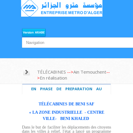
TÉLÉCABINES
-->
Ain Temouchent
--
>
En réalisation
EN PHASE DE PREPARATION AU
TRAVAUX
TÉLÉCABINES DE BENI SAF
« LA ZONE INDUSTRIELLE
-
CENTRE
VILLE-
BENI KHALED
Dans le but de faciliter les déplacements des citoyens
dans les villes à relief, l'état a lancé un programme