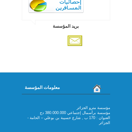
بريد المؤسسة
معلومات المؤسسة
مؤسسة مترو الجزائر
مؤسسة برأسمال إجتماعي 380.000.000 دج
العنوان : 170 ب , شارع حسيبة بن بوعلي – الحامة -
الجزائر