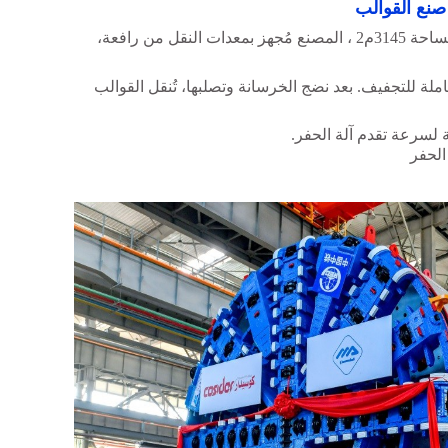
نع القوالب
3145م
2
، المصنع مُجهز بمعدات النقل من رافعة،
يستغرق 8 ساعات منها 6 ساعات كاملة للتجفيف. بعد نضج الخرسانة وتصلبها، تُنقل القوالب
الحفر