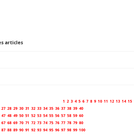
s articles
1
2
3
4
5
6
7
8
9
10
11
12
13
14
15
27
28
29
30
31
32
33
34
35
36
37
38
39
40
47
48
49
50
51
52
53
54
55
56
57
58
59
60
67
68
69
70
71
72
73
74
75
76
77
78
79
80
87
88
89
90
91
92
93
94
95
96
97
98
99
100