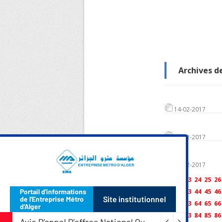
Archives de
14-02-2017
14-02-2017
14-02-2017
21
22
23
24
25
26
41
42
43
44
45
46
61
62
63
64
65
66
81
82
83
84
85
86