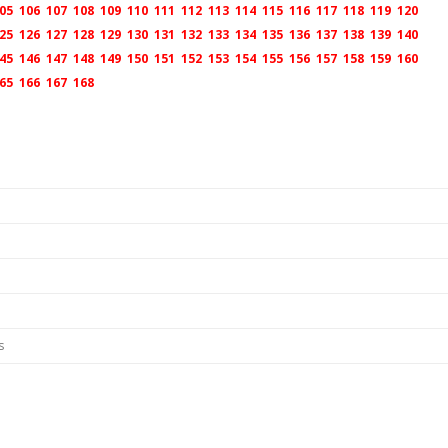
05
106
107
108
109
110
111
112
113
114
115
116
117
118
119
120
25
126
127
128
129
130
131
132
133
134
135
136
137
138
139
140
45
146
147
148
149
150
151
152
153
154
155
156
157
158
159
160
65
166
167
168
s
s