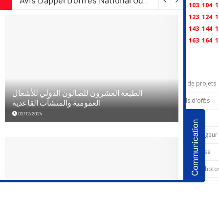
101
102
103
104
1
121
122
123
124
1
141
142
143
144
1
161
162
163
164
1
Menu
Carte de projets
Appels d'offres
Partenaires
Communication
Service voyegeur
Espace presse
Galerie de photo
Galerie de vidéo