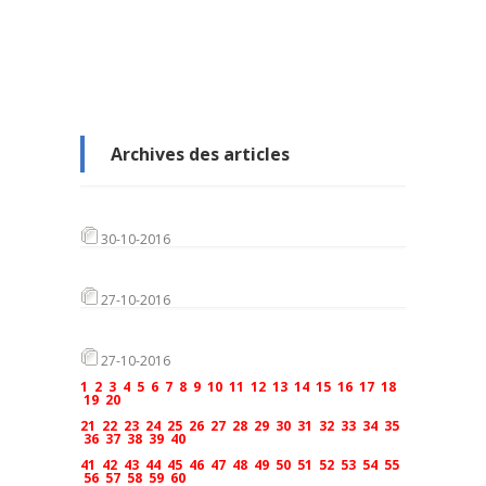
Archives des articles
30-10-2016
27-10-2016
27-10-2016
1
2
3
4
5
6
7
8
9
10
11
12
13
14
15
16
17
18
19
20
21
22
23
24
25
26
27
28
29
30
31
32
33
34
35
36
37
38
39
40
41
42
43
44
45
46
47
48
49
50
51
52
53
54
55
56
57
58
59
60