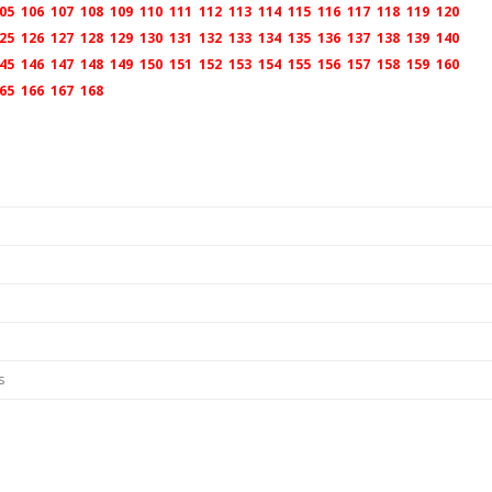
05
106
107
108
109
110
111
112
113
114
115
116
117
118
119
120
25
126
127
128
129
130
131
132
133
134
135
136
137
138
139
140
45
146
147
148
149
150
151
152
153
154
155
156
157
158
159
160
65
166
167
168
s
s