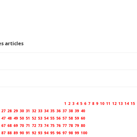
s articles
1
2
3
4
5
6
7
8
9
10
11
12
13
14
15
27
28
29
30
31
32
33
34
35
36
37
38
39
40
47
48
49
50
51
52
53
54
55
56
57
58
59
60
67
68
69
70
71
72
73
74
75
76
77
78
79
80
87
88
89
90
91
92
93
94
95
96
97
98
99
100