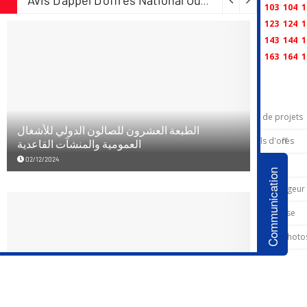
101
102
103
104
1
121
122
123
124
1
141
142
143
144
1
161
162
163
164
1
Menu
Carte de projets
Appels d'offres
Partenaires
Communication
Service voyegeur
Espace presse
Galerie de photo
Galerie de vidéo