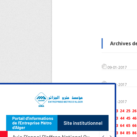
Archives de
09-01-2017
05-01-2017
02-01-2017
21
22
23
24
25
26
41
42
43
44
45
46
61
62
63
64
65
66
81
82
83
84
85
86