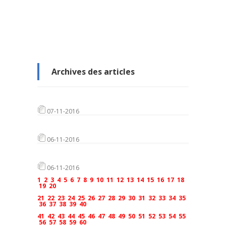
Archives des articles
07-11-2016
06-11-2016
06-11-2016
1
2
3
4
5
6
7
8
9
10
11
12
13
14
15
16
17
18
19
20
21
22
23
24
25
26
27
28
29
30
31
32
33
34
35
36
37
38
39
40
41
42
43
44
45
46
47
48
49
50
51
52
53
54
55
56
57
58
59
60