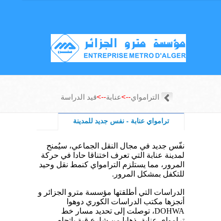
الترامواي
-->
عنابة
-->
قيد الدراسة
ترامواي عنابة - نفس جديد للمدينة
نفّس
جديد في مجال النقل الجماعي، سيُمنح
لمدينة عنابة التي تعرف اختناقا حادا في حركة
المرور، مما يستلزم الترامواي كنمط نقل وحيد
للتكفل بمشكل المرور
.
الدراسات التي أطلقتها مؤسسة مترو الجزائر و
أنجزها مكتب الدراسات الكوري دوهوا
DOHWA
، توصلت إلى تحديد مسار خط
ترامواي عنابة، ذهابا من شارع قبة باتجاه