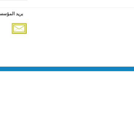
بريد المؤسس
مع
380.0 دج