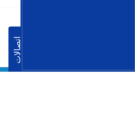
اتصالات
مؤسسة مترو الجزائر
مؤسسة برأسمال إجتماعي 00.000
العنوان : 170 ب , شارع حسيبة بن بوعلي – الحامة - الجزائر