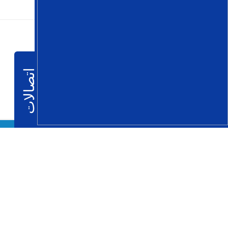
اتصالات
مؤسسة مترو الجزائر
مؤسسة برأسمال إجتماعي 00.000
العنوان : 170 ب , شارع حسيبة بن بوعلي – الحامة - الجزائر