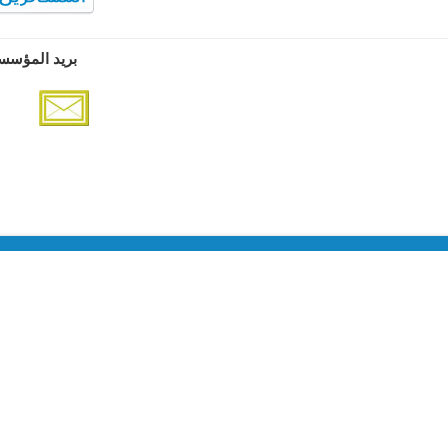
بريد المؤسس
مع
380.0 دج